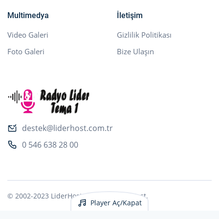
Multimedya
İletişim
Video Galeri
Gizlilik Politikası
Foto Galeri
Bize Ulaşın
destek@liderhost.com.tr
0 546 638 28 00
© 2002-2023 LiderHost.Com.TR.
Lider Host
.
Player Aç/Kapat